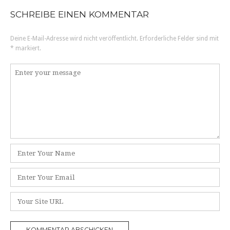
o
SCHREIBE EINEN KOMMENTAR
s
Deine E-Mail-Adresse wird nicht veröffentlicht.
Erforderliche Felder sind mit
*
markiert.
t
K
n
o
a
m
m
v
e
n
i
t
N
a
g
a
r
m
E
a
e
-
t
*
M
W
a
e
i
i
b