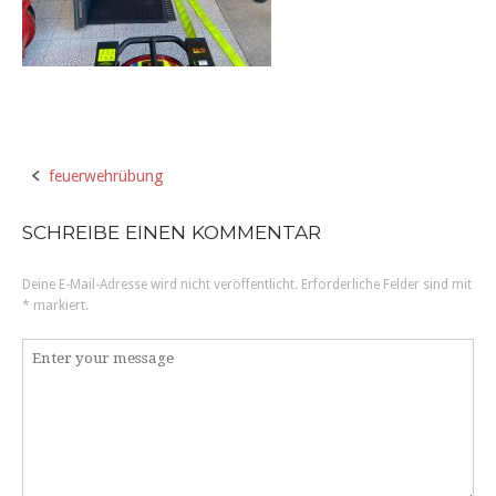
feuerwehrübung
P
SCHREIBE EINEN KOMMENTAR
o
Deine E-Mail-Adresse wird nicht veröffentlicht.
Erforderliche Felder sind mit
s
*
markiert.
t
K
o
n
m
a
m
e
v
n