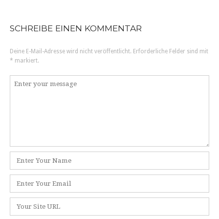
SCHREIBE EINEN KOMMENTAR
Deine E-Mail-Adresse wird nicht veröffentlicht.
Erforderliche Felder sind mit
*
markiert.
K
o
m
m
e
n
t
N
a
a
r
m
E
e
-
*
M
W
a
e