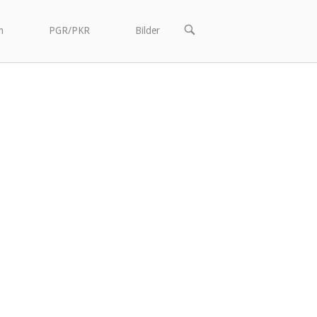
OPEN
m
PGR/PKR
Bilder
SEARCH
BAR