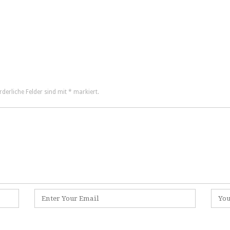
rderliche Felder sind mit
*
markiert.
E
W
-
e
M
b