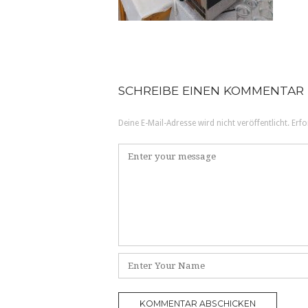
SCHREIBE EINEN KOMMENTAR
Deine E-Mail-Adresse wird nicht veröffentlicht.
Erfo
K
o
m
m
e
n
t
N
a
a
r
m